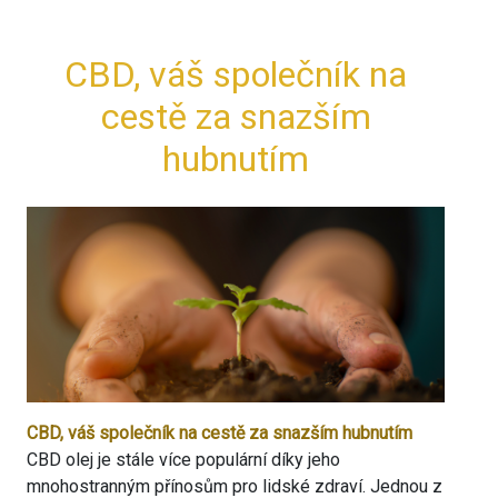
CBD, váš společník na
cestě za snazším
hubnutím
CBD, váš společník na cestě za snazším hubnutím
CBD olej je stále více populární díky jeho
mnohostranným přínosům pro lidské zdraví. Jednou z