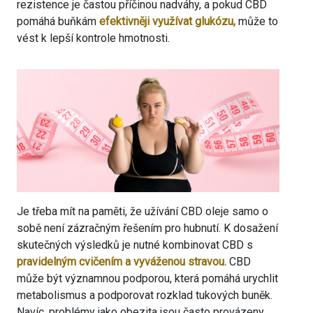
rezistence je častou příčinou nadváhy, a pokud CBD
pomáhá buňkám
efektivněji využívat glukózu,
může to
vést k lepší kontrole hmotnosti.
Je třeba mít na paměti, že užívání CBD oleje samo o
sobě není zázračným řešením pro hubnutí. K dosažení
skutečných výsledků je nutné kombinovat CBD s
pravidelným cvičením a vyváženou stravou.
CBD
může být významnou podporou, která pomáhá urychlit
metabolismus a podporovat rozklad tukových buněk.
Navíc, problémy jako obezita jsou často provázeny