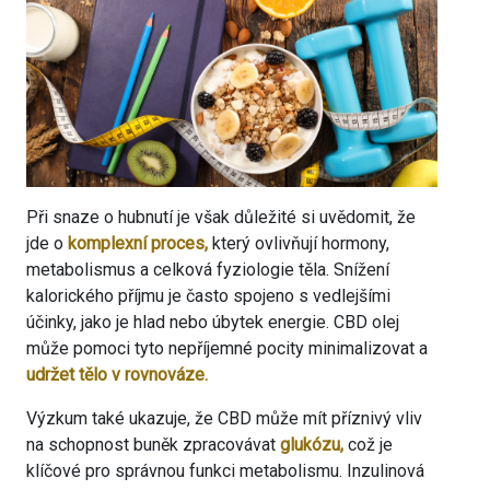
Při snaze o hubnutí je však důležité si uvědomit, že
jde o
komplexní proces,
který ovlivňují hormony,
metabolismus a celková fyziologie těla. Snížení
kalorického příjmu je často spojeno s vedlejšími
účinky, jako je hlad nebo úbytek energie. CBD olej
může pomoci tyto nepříjemné pocity minimalizovat a
udržet tělo v rovnováze.
Výzkum také ukazuje, že CBD může mít příznivý vliv
na schopnost buněk zpracovávat
glukózu,
což je
klíčové pro správnou funkci metabolismu. Inzulinová