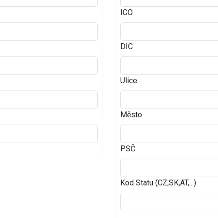
ICO
DIC
Ulice
Město
PSČ
Kod Statu (CZ,SK,AT,...)