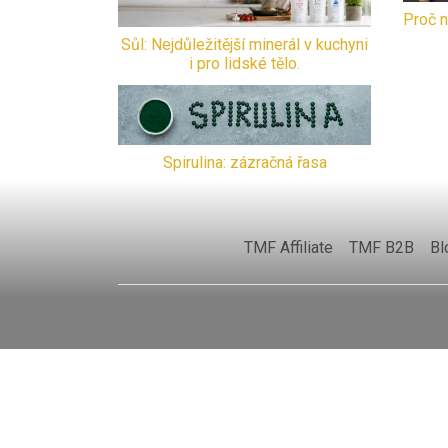
Proč n
Sůl: Nejdůležitější minerál v kuchyni
i pro lidské tělo.
Spirulina: zázračná řasa
TMF Affiliate
TMF B2B
Bl