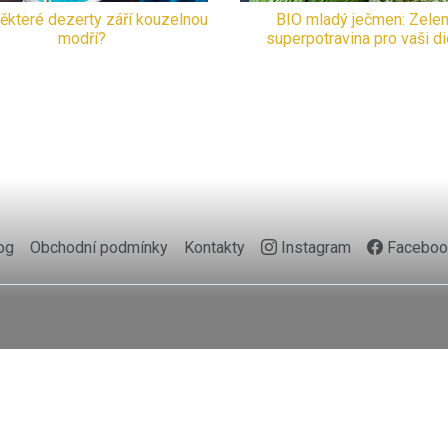
ěkteré dezerty září kouzelnou
BIO mladý ječmen: Zele
modří?
superpotravina pro vaši di
og
Obchodní podmínky
Kontakty
Instagram
Faceboo