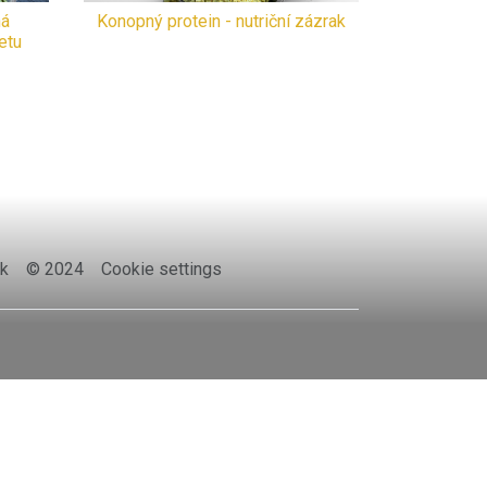
ná
Konopný protein - nutriční zázrak
etu
k
© 2024
Cookie settings